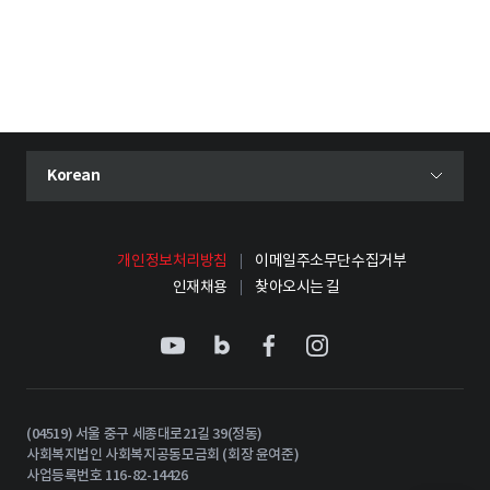
현재 선택된 언어
Korean
언어 선택 메뉴 열기
개인정보처리방침
이메일주소무단수집거부
인재채용
찾아오시는 길
(04519) 서울 중구 세종대로21길 39(정동)
사회복지법인 사회복지공동모금회 (회장 윤여준)
사업등록번호 116-82-14426