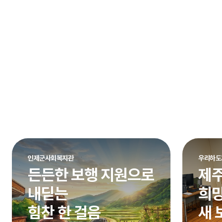
인제군사회복지관
우리하도
든든한 보행 지원으로
제주
내딛는
희망
힘찬 한 걸음
새 