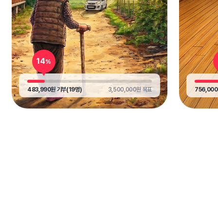
14
현재 모금 진행률
%
현재 금액
목표 금액
현재 금액
483,990원
기부
(19명)
3,500,000원
목표
756,00