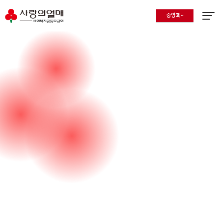
중앙회
지회 선택 목록 열기
현재 선택된 지회
메뉴열
캠페인