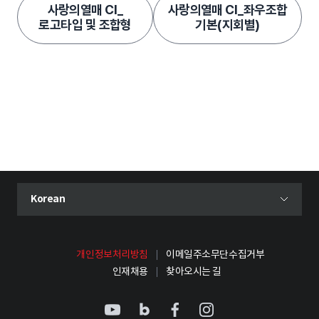
사랑의열매 CI_
사랑의열매 CI_좌우조합
로고타입 및 조합형
기본(지회별)
현재 선택된 언어
Korean
언어 선택 메뉴 열기
개인정보처리방침
이메일주소무단수집거부
인재채용
찾아오시는 길