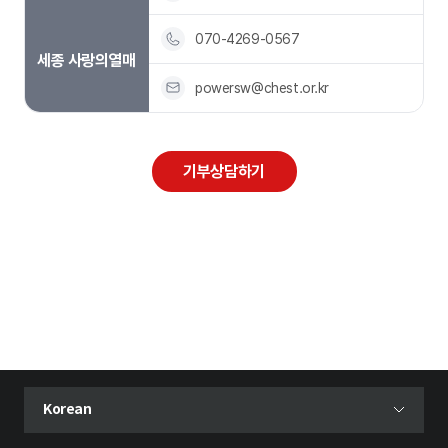
070-4269-0567
세종 사랑의열매
powersw@chest.or.kr
기부상담하기
현재 선택된 언어
Korean
언어 선택 메뉴 열기