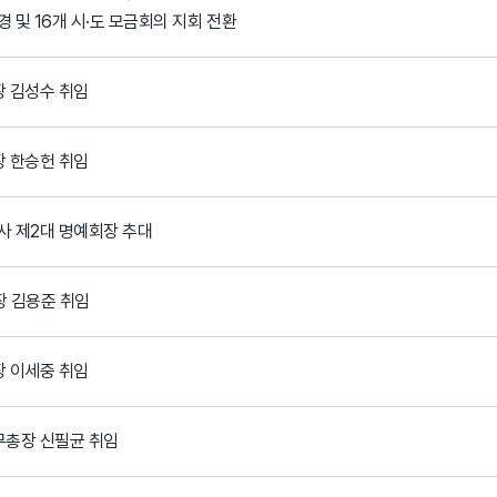
 및 16개 시·도 모금회의 지회 전환
장 김성수 취임
장 한승헌 취임
사 제2대 명예회장 추대
장 김용준 취임
장 이세중 취임
무총장 신필균 취임