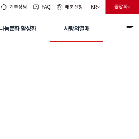
현재 선택된 언어
중앙회
KR
기부상담
FAQ
배분신청
지회 선
현재 선
언어 선택 메뉴 열기
나눔문화 활성화
사랑의열매
전