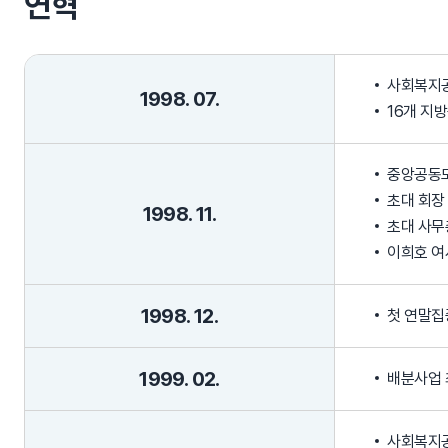
연혁
사회복지공
1998. 07.
16개 지
중앙공동
초대 회장
1998. 11.
초대 사무
이희호 여
1998. 12.
첫 연말집중모
1999. 02.
배분사업 
사회복지