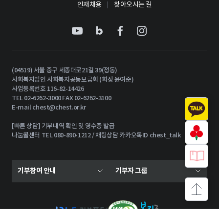
인재채용
찾아오시는 길
(04519) 서울 중구 세종대로21길 39(정동)
사회복지법인 사회복지공동모금회 (회장 윤여준)
사업등록번호 116-82-14426
TEL 02-6262-3000 FAX 02-6262-3100
E-mail
chest@chest.or.kr
[빠른 상담] 기부내역 확인 및 영수증 발급
나눔콜센터 TEL 080-890-1212 / 채팅상담 카카오톡ID chest_talk
기부참여 안내
기부자 그룹
상단으로