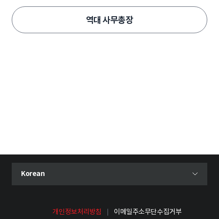
역대 사무총장
현재 선택된 언어
Korean
언어 선택 메뉴 열기
개인정보처리방침
이메일주소무단수집거부