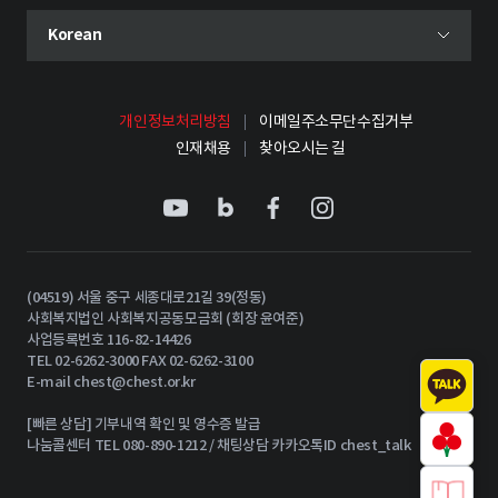
현재 선택된 언어
Korean
언어 선택 메뉴 열기
개인정보처리방침
이메일주소무단수집거부
인재채용
찾아오시는 길
(04519) 서울 중구 세종대로21길 39(정동)
사회복지법인 사회복지공동모금회 (회장 윤여준)
사업등록번호 116-82-14426
TEL 02-6262-3000 FAX 02-6262-3100
E-mail
chest@chest.or.kr
[빠른 상담] 기부내역 확인 및 영수증 발급
나눔콜센터 TEL 080-890-1212 / 채팅상담 카카오톡ID chest_talk