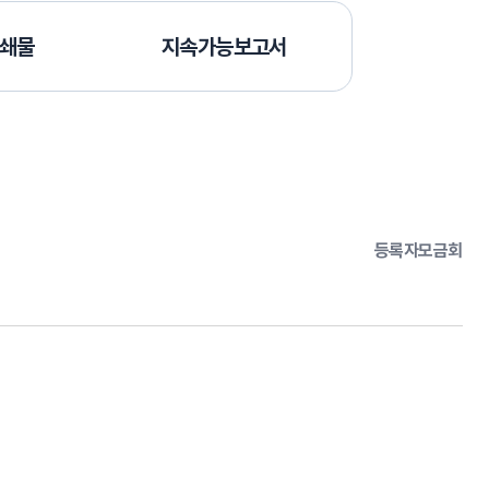
쇄물
지속가능보고서
등록자
모금회