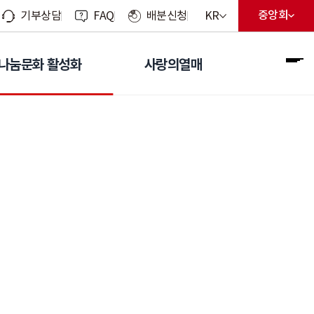
현재 선택된 언어
중앙회
KR
기부상담
FAQ
배분신청
지회 선
현재 선
언어 선택 메뉴 열기
나눔문화 활성화
사랑의열매
전