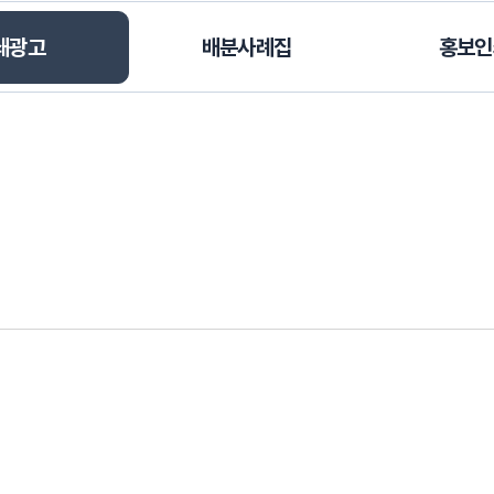
쇄광고
배분사례집
홍보인