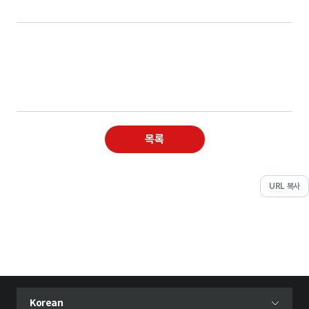
목록
URL 복사
현재 선택된 언어
Korean
언어 선택 메뉴 열기